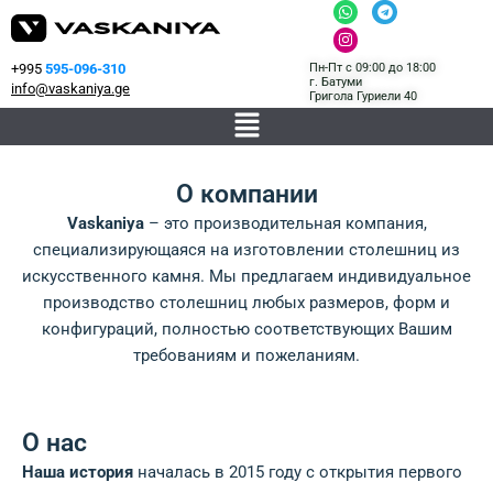
W
I
T
Перейти
h
n
e
a
s
l
к
t
t
e
содержимому
s
a
g
Пн-Пт с 09:00 до 18:00
+995
595-096-310
a
g
r
г. Батуми
info@vaskaniya.ge
Григола Гуриели 40
p
r
a
Меню
p
a
m
m
О компании
Vaskaniya
– это производительная компания,
специализирующаяся на изготовлении столешниц из
искусственного камня. Мы предлагаем индивидуальное
производство столешниц любых размеров, форм и
конфигураций, полностью соответствующих Вашим
требованиям и пожеланиям.
О нас
Наша история
началась в 2015 году с открытия первого